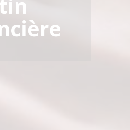
tin
ncière