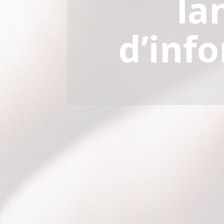
la
d’inf