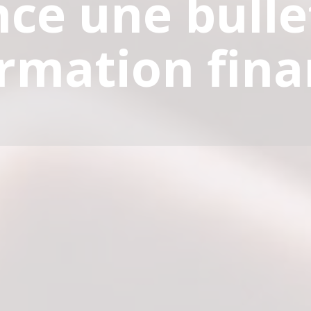
nce une bulle
ormation fina