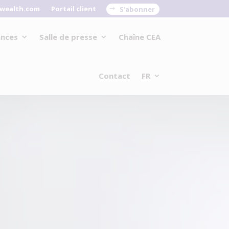
wealth.com
Portail client
S'abonner
ances
Salle de presse
Chaîne CEA
Contact
FR