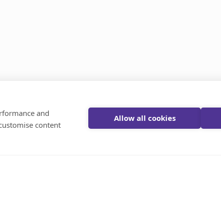
View all in Financial News
performance and
Allow all cookies
 customise content
hose Ensemble!