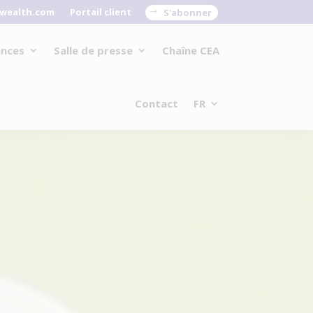
wealth.com
Portail client
S'abonner
ances
Salle de presse
Chaîne CEA
Contact
FR