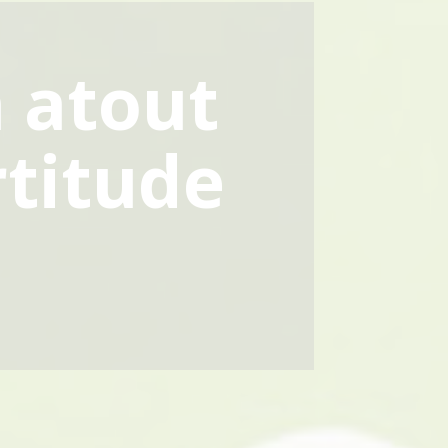
n atout
rtitude