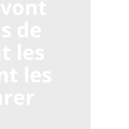
 vont
ns de
t les
nt les
arer