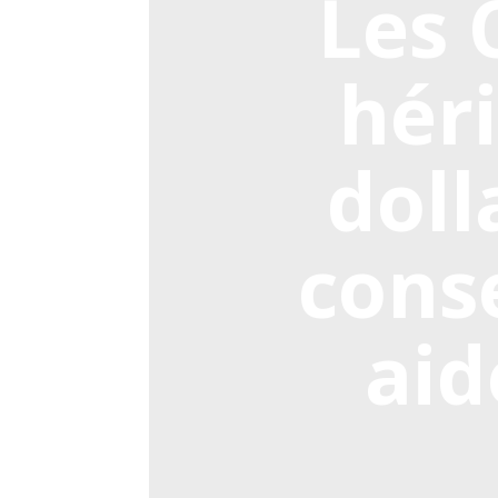
Les 
héri
doll
conse
aid