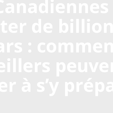
Canadiennes
ter de billio
ars : commen
illers peuve
er à s’y prép