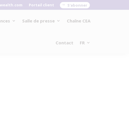
wealth.com
Portail client
S'abonner
ances
Salle de presse
Chaîne CEA
Contact
FR