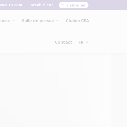
wealth.com
Portail client
S'abonner
ances
Salle de presse
Chaîne CEA
Contact
FR