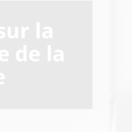
ur la
e de la
e