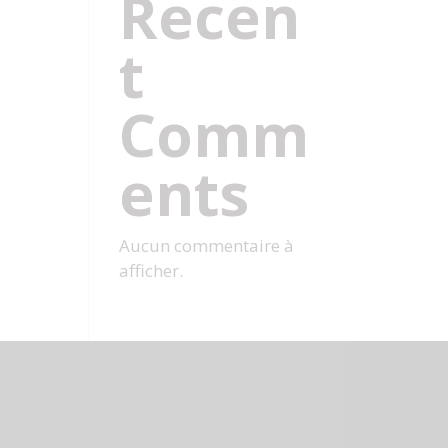
Recen
t
Comm
ents
Aucun commentaire à
afficher.