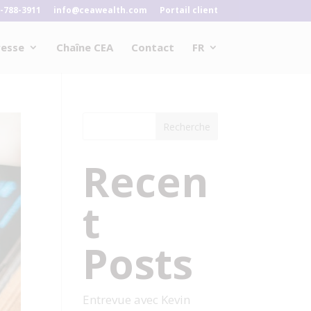
-788-3911
info@ceawealth.com
Portail client
resse
Chaîne CEA
Contact
FR
Recherche
Recen
t
Posts
Entrevue avec Kevin